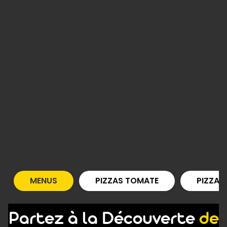
MENUS
PIZZAS TOMATE
PIZZAS
Partez à la Découverte
de