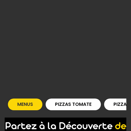
MENUS
PIZZAS TOMATE
PIZZAS
Partez à la Découverte
de