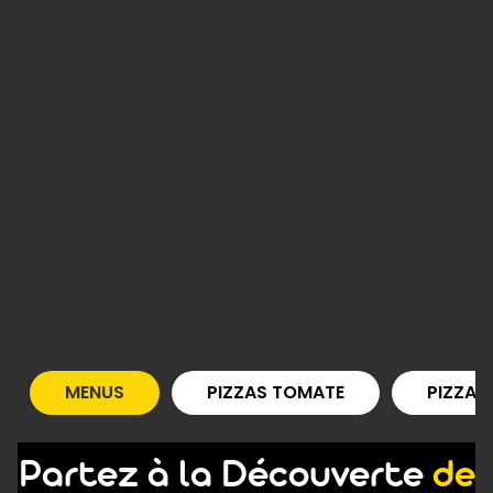
MENUS
PIZZAS TOMATE
PIZZAS
Partez à la Découverte
de