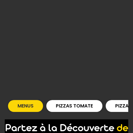
MENUS
PIZZAS TOMATE
PIZZAS
Partez à la Découverte
de