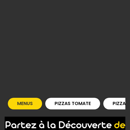
MENUS
PIZZAS TOMATE
PIZZAS
Partez à la Découverte
de