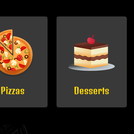
esserts
Boissons