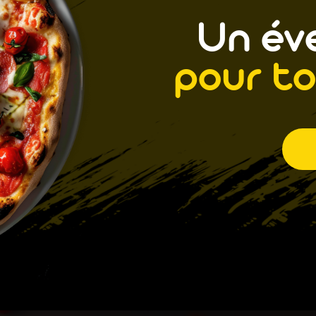
Un éve
pour to