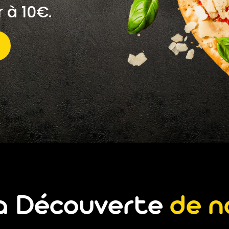
r à 10€.
la Découverte
de n