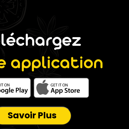
éléchargez
e application
Savoir Plus