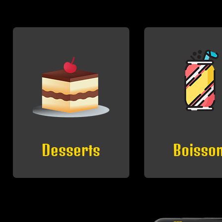
Boissons
Petites F