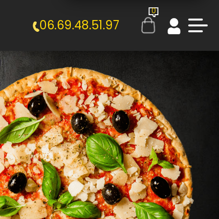
0
06.69.48.51.97