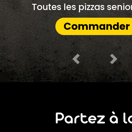
Mobile
Toutes les pizzas senio
Programme De Fidélité
Commander
Avis
Mon Compte
Notre Restaurant
Zones de Livraison
Partez à 