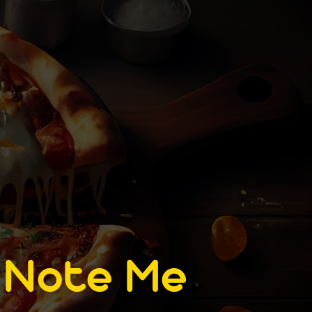
e
Note Me