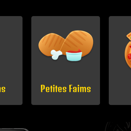
aims
Pizzas
D