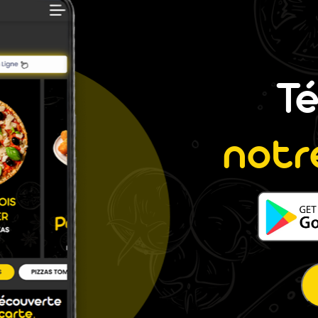
T
notr