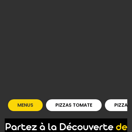
MENUS
PIZZAS TOMATE
PIZZAS
Partez à la Découverte
de