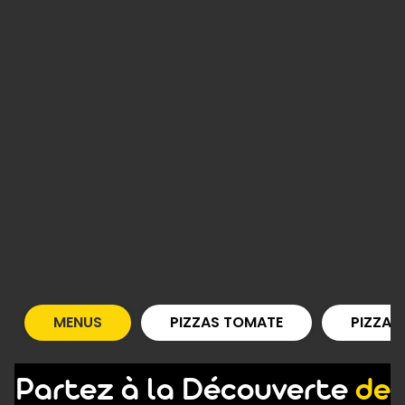
MENUS
PIZZAS TOMATE
PIZZAS
Partez à la Découverte
de