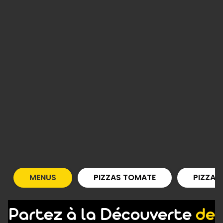
MENUS
PIZZAS TOMATE
PIZZAS
Partez à la Découverte
de