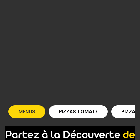
MENUS
PIZZAS TOMATE
PIZZAS
Partez à la Découverte
de