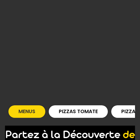
MENUS
PIZZAS TOMATE
PIZZAS
Partez à la Découverte
de