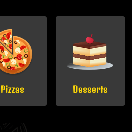
esserts
Boissons