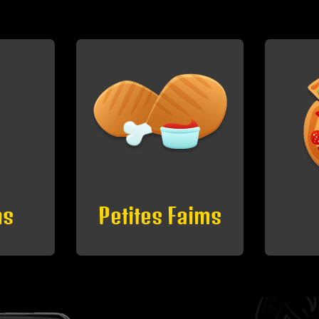
aims
Pizzas
D