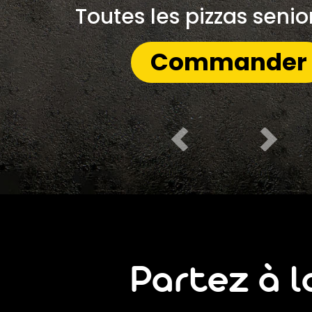
Mobile
Toutes les pizzas senio
Programme De Fidélité
Commander
Avis
Mon Compte
Notre Restaurant
Zones de Livraison
Partez à 