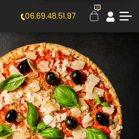
0
06.69.48.51.97