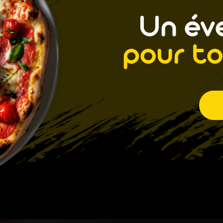
Un éve
pour to