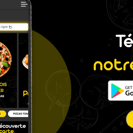
T
notr