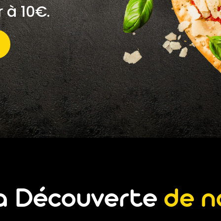
r à 10€.
la Découverte
de n