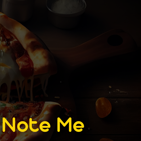
e
Note Me