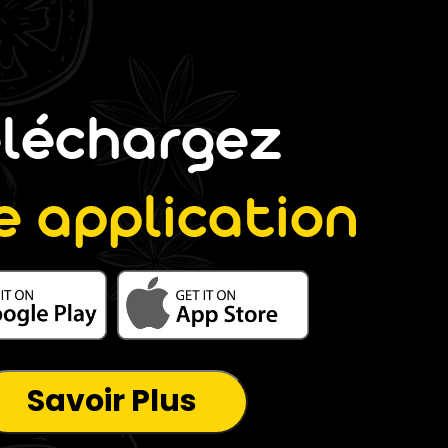
éléchargez
e application
Savoir Plus