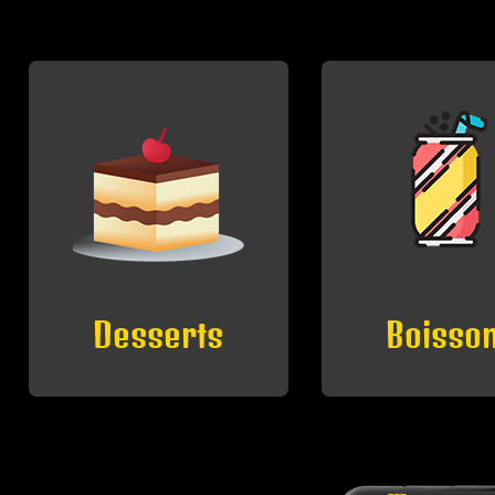
Boissons
Petites F