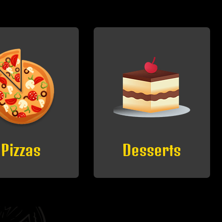
esserts
Boissons