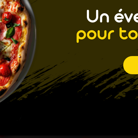
Un éve
pour to