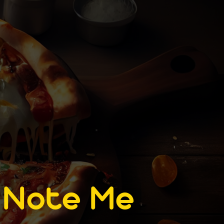
e
Note Me