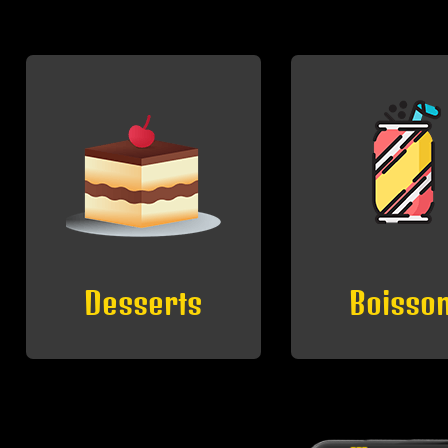
Boissons
Petites F