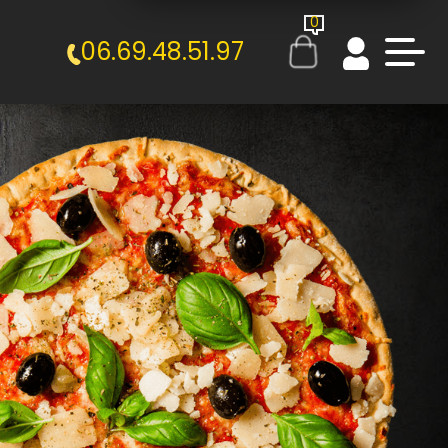
0
06.69.48.51.97