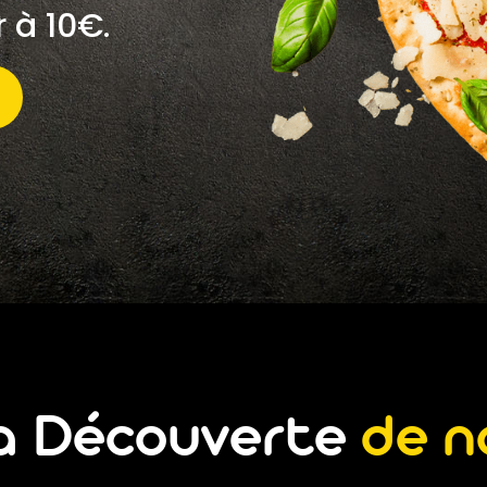
r à 10€.
la Découverte
de n