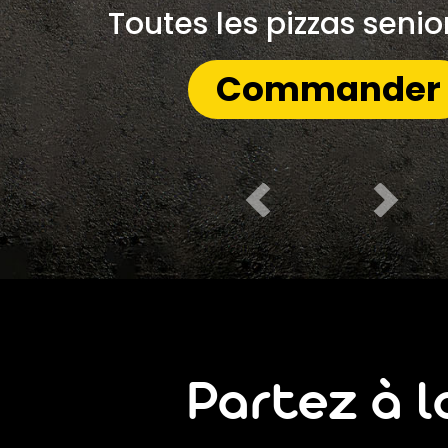
Mobile
Toutes les pizzas senio
Programme De Fidélité
Commander
Avis
Mon Compte
Notre Restaurant
Zones de Livraison
Partez à 