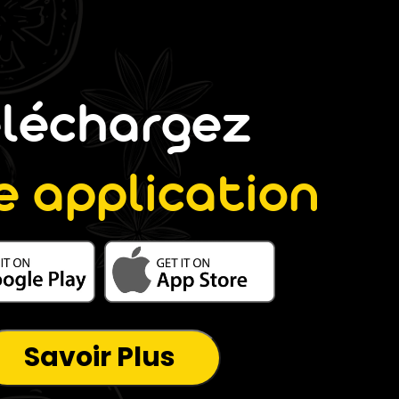
éléchargez
e application
Savoir Plus