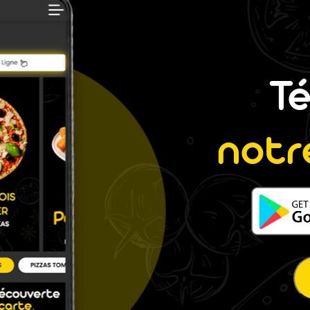
T
notr