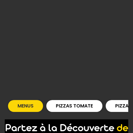
MENUS
PIZZAS TOMATE
PIZZAS
Partez à la Découverte
de